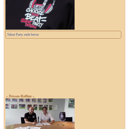
Silent Party steht bevor
┌ Dessau-Roßlau ┐