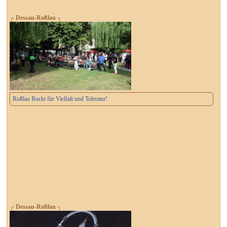
┌ Dessau-Roßlau ┐
Roßlau Rockt für Vielfalt und Toleranz!
┌ Dessau-Roßlau ┐