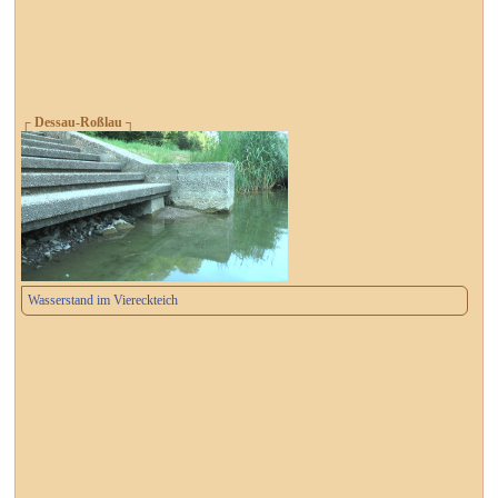
┌ Dessau-Roßlau ┐
Wasserstand im Viereckteich