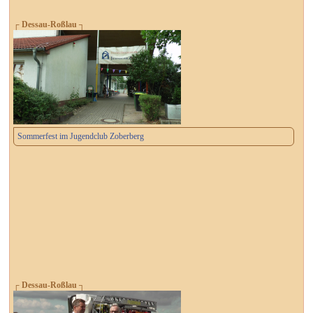
┌ Dessau-Roßlau ┐
Sommerfest im Jugendclub Zoberberg
┌ Dessau-Roßlau ┐