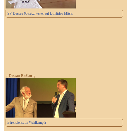
SV Dessau 05 setzt weiter auf Dimitrios Mitsis
┌ Dessau-Roßlau ┐
Bärendienst im Wahlkampf?