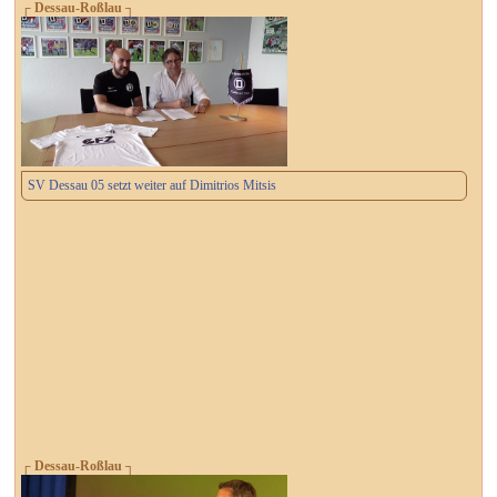
┌ Dessau-Roßlau ┐
SV Dessau 05 setzt weiter auf Dimitrios Mitsis
┌ Dessau-Roßlau ┐