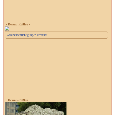
┌ Dessau-Roßlau ┐
Wahlbenachrichtigungen versandt
┌ Dessau-Roßlau ┐