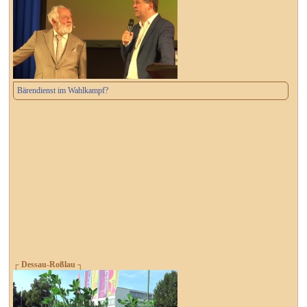
Bärendienst im Wahlkampf?
┌ Dessau-Roßlau ┐