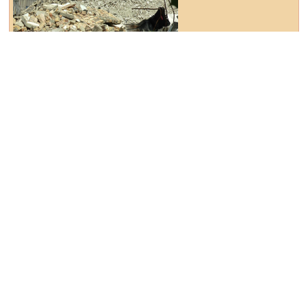
Abrissarbeiten gehen voran
01. Juli 2026
Dessau-Roßlau: Malwettbewerb der Sparkasse