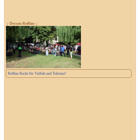
┌ Dessau-Roßlau ┐
Roßlau Rockt für Vielfalt und Toleranz!