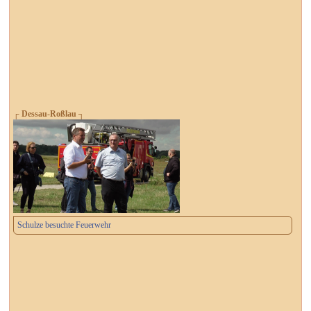
┌ Dessau-Roßlau ┐
Schulze besuchte Feuerwehr