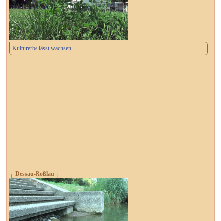
Kulturerbe lässt wachsen
┌ Dessau-Roßlau ┐