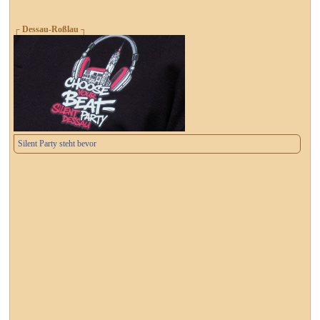
┌ Dessau-Roßlau ┐
Silent Party steht bevor