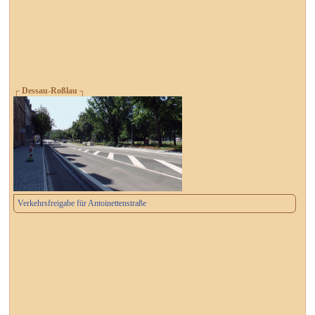
┌ Dessau-Roßlau ┐
Verkehrsfreigabe für Antoinettenstraße