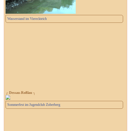
Wasserstand im Viereckteich
┌ Dessau-Roßlau ┐
Sommerfest im Jugendclub Zoberberg