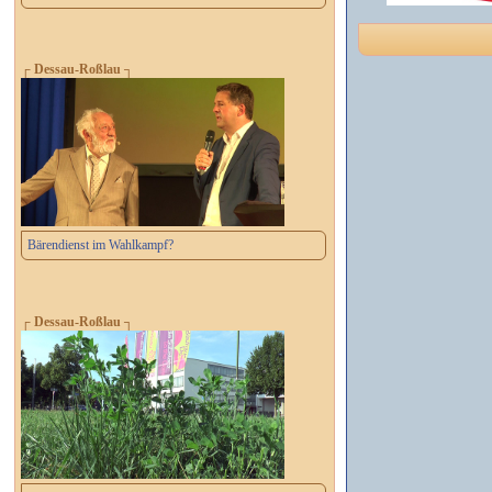
┌ Dessau-Roßlau ┐
Bärendienst im Wahlkampf?
┌ Dessau-Roßlau ┐