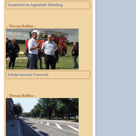
Sommerfest im Jugendclub Zoberberg
┌ Dessau-Roßlau ┐
Schulze besuchte Feuerwehr
┌ Dessau-Roßlau ┐