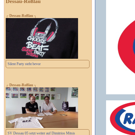
Dessau-Roßlau
┌ Dessau-Roßlau ┐
Silent Party steht bevor
┌ Dessau-Roßlau ┐
SV Dessau 05 setzt weiter auf Dimitrios Mitsis