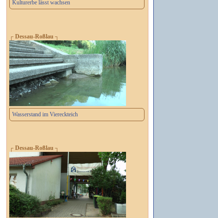
Kulturerbe lässt wachsen
┌ Dessau-Roßlau ┐
Wasserstand im Viereckteich
┌ Dessau-Roßlau ┐