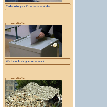
Verkehrsfreigabe für Antoinettenstraße
┌ Dessau-Roßlau ┐
Wahlbenachrichtigungen versandt
┌ Dessau-Roßlau ┐