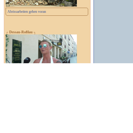
Abrissarbeiten gehen voran
┌ Dessau-Roßlau ┐
Was beschäftigt die Dessau-Roßlauer?
┌ Dessau-Roßlau ┐