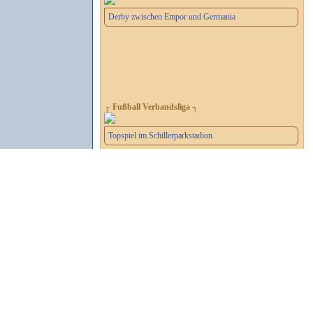
Derby zwischen Empor und Germania
┌ Fußball Verbandsliga ┐
Topspiel im Schillerparkstadion
┌ 2. Handball-Bundesliga ┐
Letzes Heimspiel der Saison