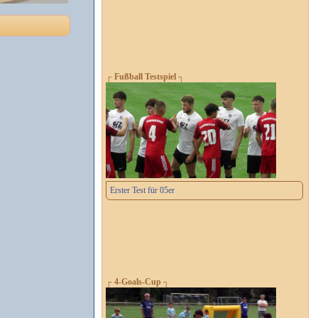
┌ Fußball Testspiel ┐
Erster Test für 05er
┌ 4-Goals-Cup ┐