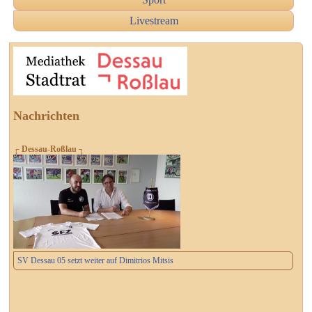
Livestream
Nachrichten
┌ Dessau-Roßlau ┐
SV Dessau 05 setzt weiter auf Dimitrios Mitsis