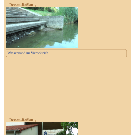
┌ Dessau-Roßlau ┐
Wasserstand im Viereckteich
┌ Dessau-Roßlau ┐