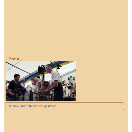
┌ Zerbst ┐
Heimat- und Schützenfest gestartet