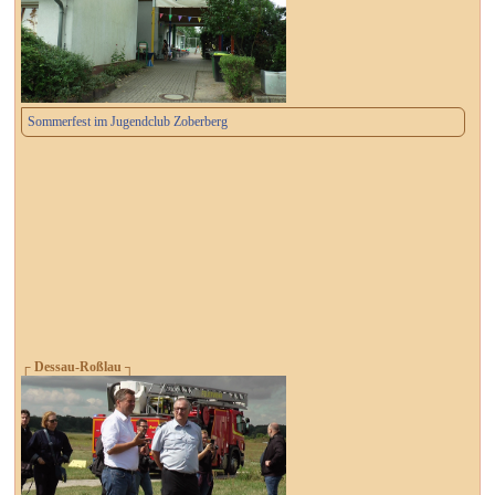
Sommerfest im Jugendclub Zoberberg
┌ Dessau-Roßlau ┐