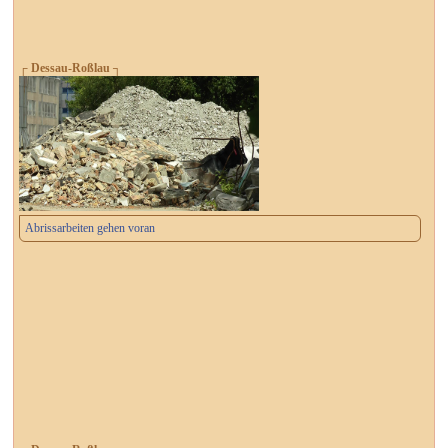
┌ Dessau-Roßlau ┐
Abrissarbeiten gehen voran