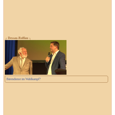
┌ Dessau-Roßlau ┐
Bärendienst im Wahlkampf?