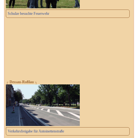
Schulze besuchte Feuerwehr
┌ Dessau-Roßlau ┐
Verkehrsfreigabe für Antoinettenstraße