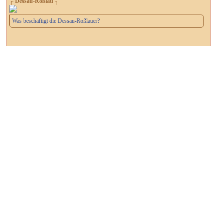
┌ Dessau-Roßlau ┐
Was beschäftigt die Dessau-Roßlauer?
┌ Dessau-Roßlau ┐
Ehrenempfang für Günter Dreibrodt