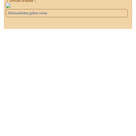
┌ Dessau-Roßlau ┐
Abrissarbeiten gehen voran
┌ Dessau-Roßlau ┐
Was beschäftigt die Dessau-Roßlauer?