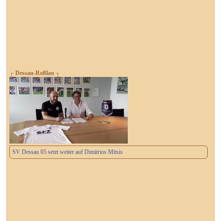
┌ Dessau-Roßlau ┐
SV Dessau 05 setzt weiter auf Dimitrios Mitsis