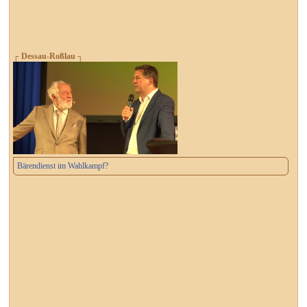
┌ Dessau-Roßlau ┐
Bärendienst im Wahlkampf?