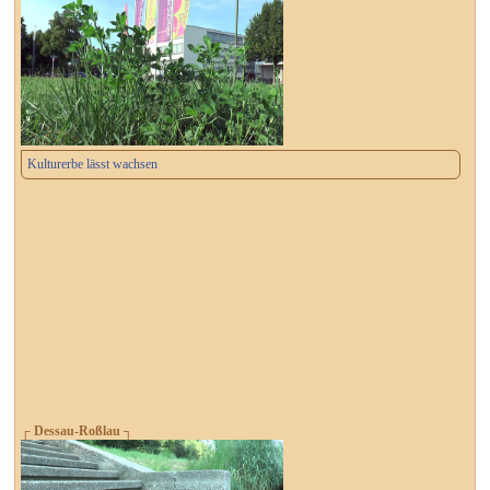
Kulturerbe lässt wachsen
┌ Dessau-Roßlau ┐