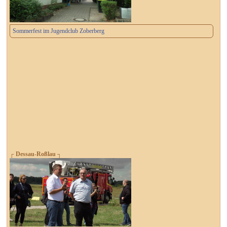
Sommerfest im Jugendclub Zoberberg
┌ Dessau-Roßlau ┐