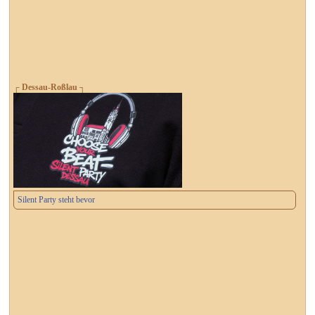
┌ Dessau-Roßlau ┐
Silent Party steht bevor