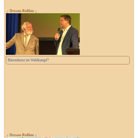
┌ Dessau-Roßlau ┐
Bärendienst im Wahlkampf?
┌ Dessau-Roßlau ┐