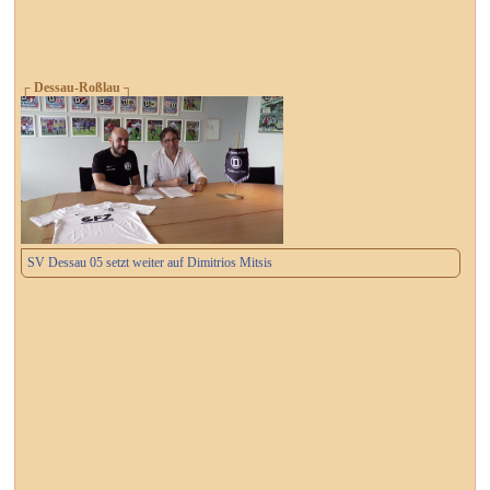
┌ Dessau-Roßlau ┐
SV Dessau 05 setzt weiter auf Dimitrios Mitsis