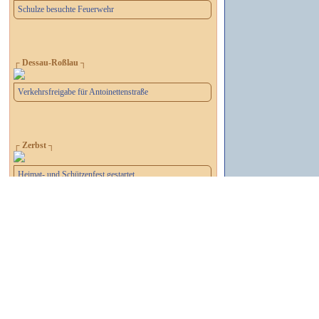
Schulze besuchte Feuerwehr
┌ Dessau-Roßlau ┐
Verkehrsfreigabe für Antoinettenstraße
┌ Zerbst ┐
Heimat- und Schützenfest gestartet
┌ Dessau-Roßlau ┐
Wahlbenachrichtigungen versandt
┌ Dessau-Roßlau ┐