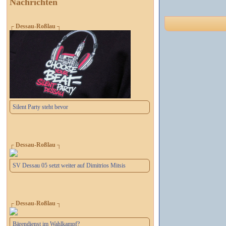
Nachrichten
┌ Dessau-Roßlau ┐
Silent Party steht bevor
┌ Dessau-Roßlau ┐
SV Dessau 05 setzt weiter auf Dimitrios Mitsis
┌ Dessau-Roßlau ┐
Bärendienst im Wahlkampf?