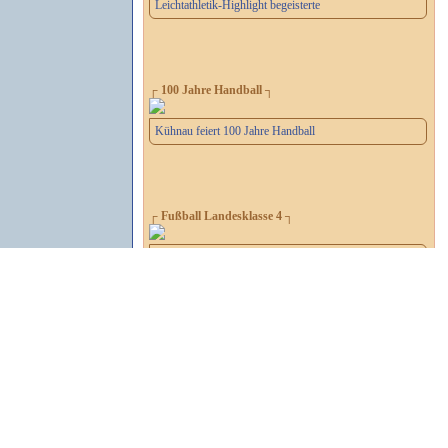
Leichtathletik-Highlight begeisterte
┌ 100 Jahre Handball ┐
Kühnau feiert 100 Jahre Handball
┌ Fußball Landesklasse 4 ┐
Derby zwischen Empor und Germania
┌ Fußball Verbandsliga ┐
Topspiel im Schillerparkstadion