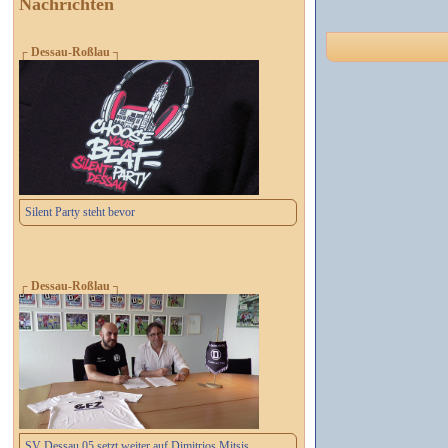
Nachrichten
┌ Dessau-Roßlau ┐
Silent Party steht bevor
┌ Dessau-Roßlau ┐
SV Dessau 05 setzt weiter auf Dimitrios Mitsis