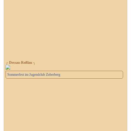
┌ Dessau-Roßlau ┐
Sommerfest im Jugendclub Zoberberg