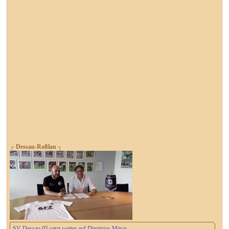
┌ Dessau-Roßlau ┐
SV Dessau 05 setzt weiter auf Dimitrios Mitsis