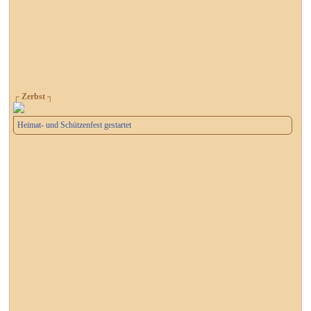
┌ Zerbst ┐
Heimat- und Schützenfest gestartet