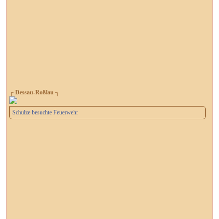
┌ Dessau-Roßlau ┐
Schulze besuchte Feuerwehr