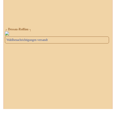
┌ Dessau-Roßlau ┐
Wahlbenachrichtigungen versandt