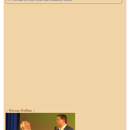
┌ Dessau-Roßlau ┐