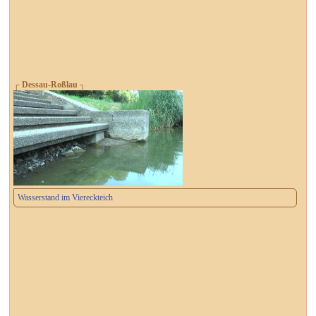
┌ Dessau-Roßlau ┐
Wasserstand im Viereckteich