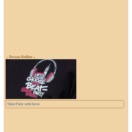
┌ Dessau-Roßlau ┐
Silent Party steht bevor