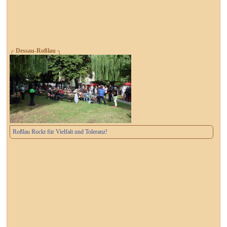
┌ Dessau-Roßlau ┐
Roßlau Rockt für Vielfalt und Toleranz!