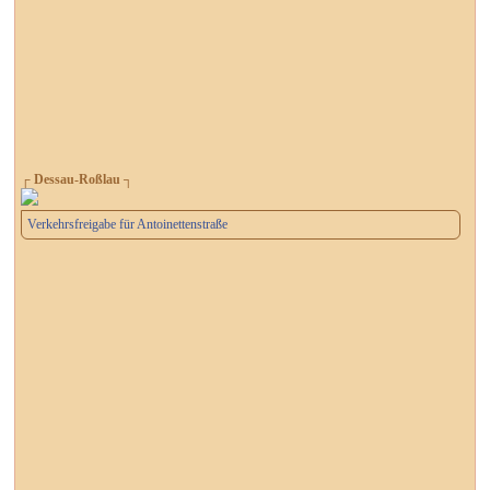
┌ Dessau-Roßlau ┐
Verkehrsfreigabe für Antoinettenstraße