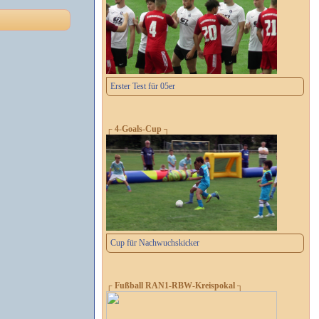
Erster Test für 05er
┌ 4-Goals-Cup ┐
Cup für Nachwuchskicker
┌ Fußball RAN1-RBW-Kreispokal ┐