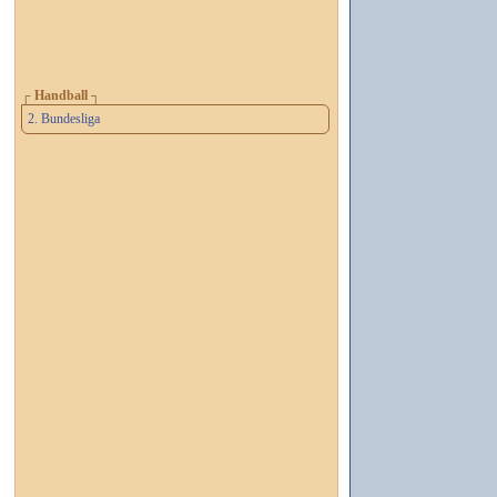
┌ Handball ┐
2. Bundesliga