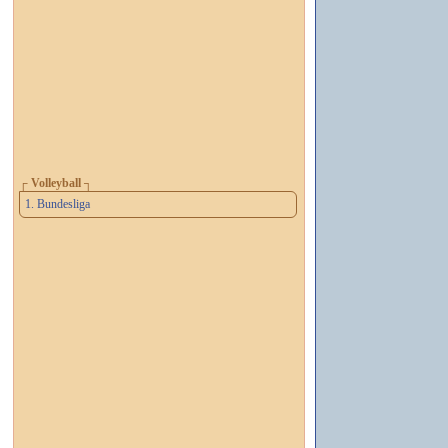
┌ Volleyball ┐
1. Bundesliga