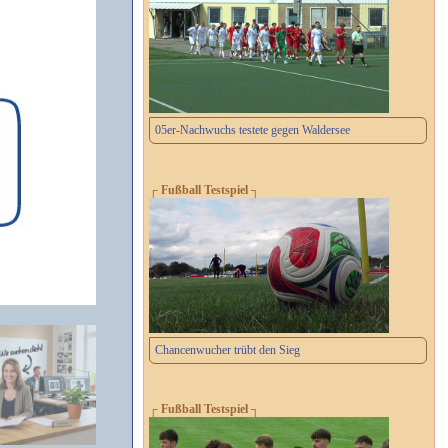
05er-Nachwuchs testete gegen Waldersee
┌ Fußball Testspiel ┐
Chancenwucher trübt den Sieg
┌ Fußball Testspiel ┐