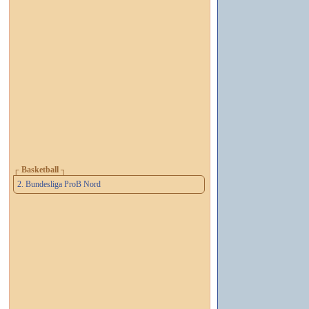
┌ Basketball ┐
2. Bundesliga ProB Nord