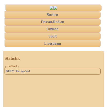
Suchen
Dessau-Roßlau
Umland
Sport
Livestream
Statistik
┌ Fußball ┐
NOFV Oberliga Süd