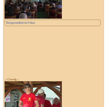
Herzgesundheit im Fokus
┌ Coswig ┐