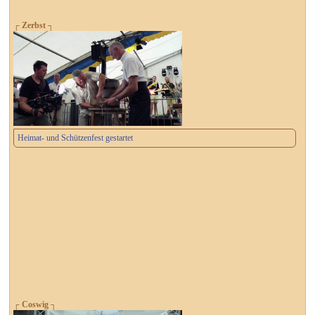
┌ Zerbst ┐
Heimat- und Schützenfest gestartet
┌ Coswig ┐