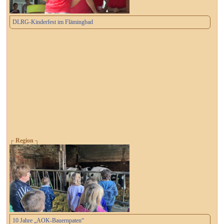
DLRG-Kinderfest im Flämingbad
┌ Region ┐
10 Jahre „AOK-Bauernpaten“