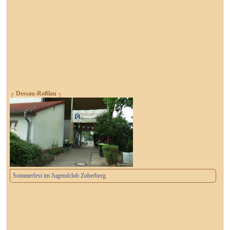
┌ Dessau-Roßlau ┐
Sommerfest im Jugendclub Zoberberg