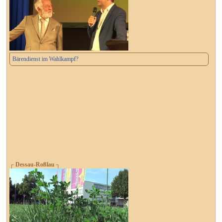
Bärendienst im Wahlkampf?
┌ Dessau-Roßlau ┐