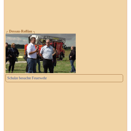
┌ Dessau-Roßlau ┐
Schulze besuchte Feuerwehr