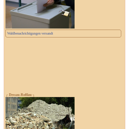
Wahlbenachrichtigungen versandt
┌ Dessau-Roßlau ┐