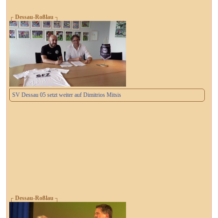
┌ Dessau-Roßlau ┐
SV Dessau 05 setzt weiter auf Dimitrios Mitsis
┌ Dessau-Roßlau ┐