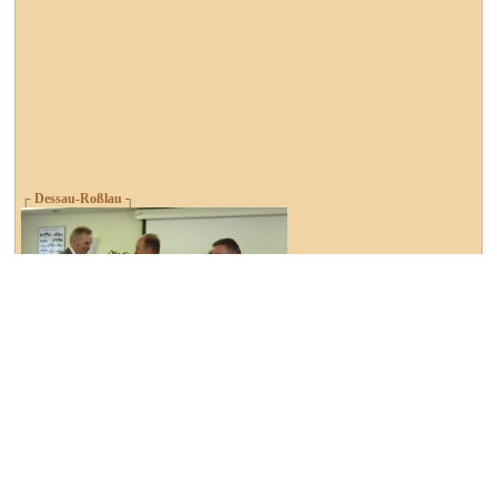
┌ Dessau-Roßlau ┐
Ehrenempfang für Günter Dreibrodt