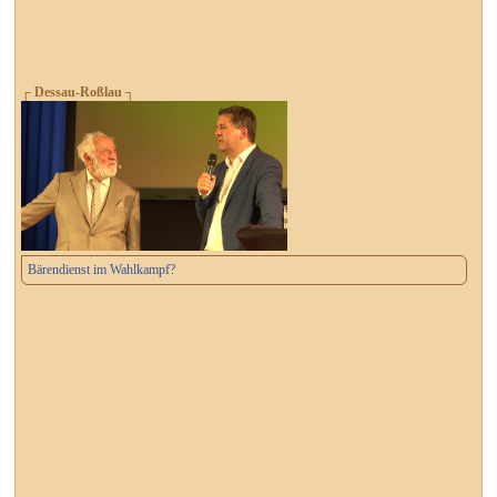
┌ Dessau-Roßlau ┐
Bärendienst im Wahlkampf?