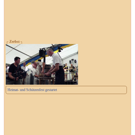
┌ Zerbst ┐
Heimat- und Schützenfest gestartet