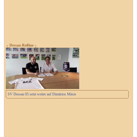
┌ Dessau-Roßlau ┐
SV Dessau 05 setzt weiter auf Dimitrios Mitsis