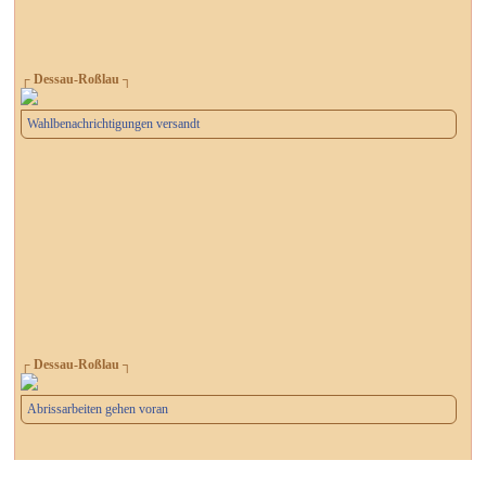
┌ Dessau-Roßlau ┐
Wahlbenachrichtigungen versandt
┌ Dessau-Roßlau ┐
Abrissarbeiten gehen voran