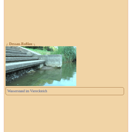
┌ Dessau-Roßlau ┐
Wasserstand im Viereckteich