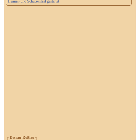
Heimat- und Schützenfest gestartet
┌ Dessau-Roßlau ┐