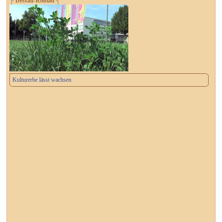
┌ Dessau-Roßlau ┐
Kulturerbe lässt wachsen