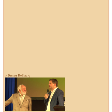
┌ Dessau-Roßlau ┐