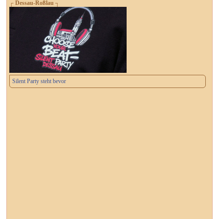
┌ Dessau-Roßlau ┐
Silent Party steht bevor