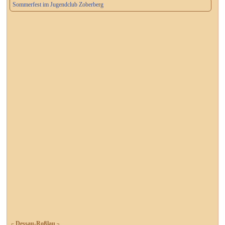
Sommerfest im Jugendclub Zoberberg
┌ Dessau-Roßlau ┐