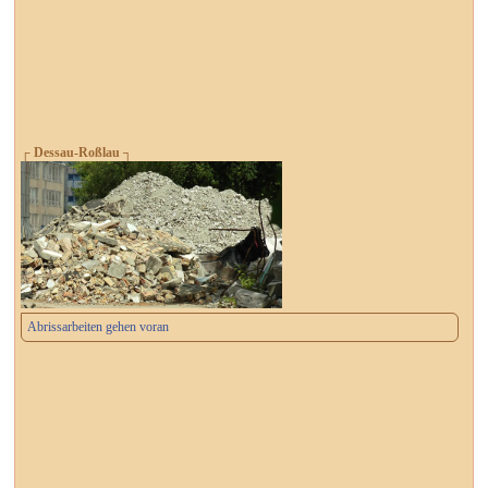
┌ Dessau-Roßlau ┐
Abrissarbeiten gehen voran