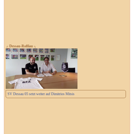
┌ Dessau-Roßlau ┐
SV Dessau 05 setzt weiter auf Dimitrios Mitsis