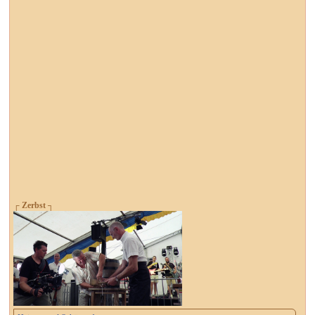
┌ Zerbst ┐