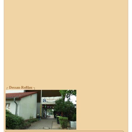
┌ Dessau-Roßlau ┐