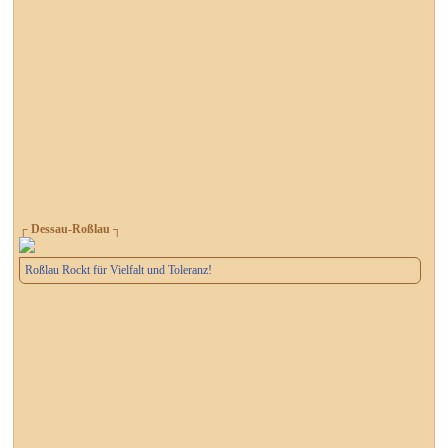
┌ Dessau-Roßlau ┐
Roßlau Rockt für Vielfalt und Toleranz!