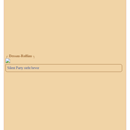
┌ Dessau-Roßlau ┐
Silent Party steht bevor