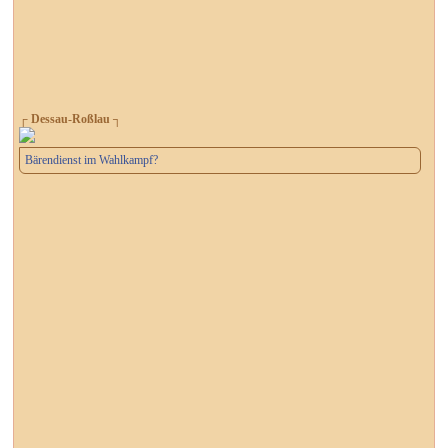
┌ Dessau-Roßlau ┐
Bärendienst im Wahlkampf?