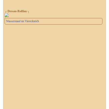
┌ Dessau-Roßlau ┐
Wasserstand im Viereckteich