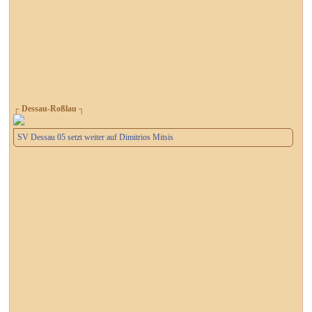
┌ Dessau-Roßlau ┐
SV Dessau 05 setzt weiter auf Dimitrios Mitsis