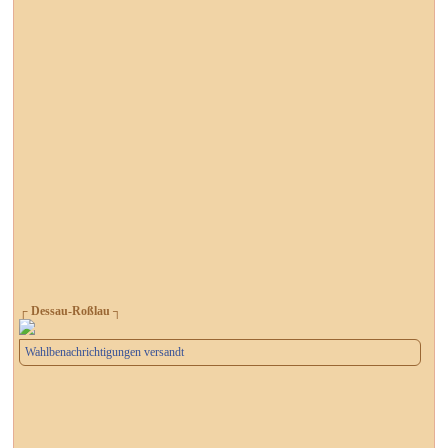
┌ Dessau-Roßlau ┐
Wahlbenachrichtigungen versandt