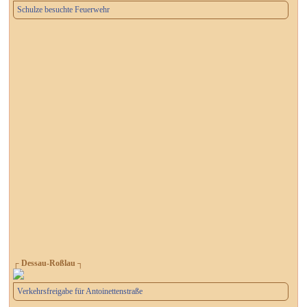
Schulze besuchte Feuerwehr
┌ Dessau-Roßlau ┐
Verkehrsfreigabe für Antoinettenstraße