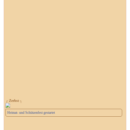
┌ Zerbst ┐
Heimat- und Schützenfest gestartet