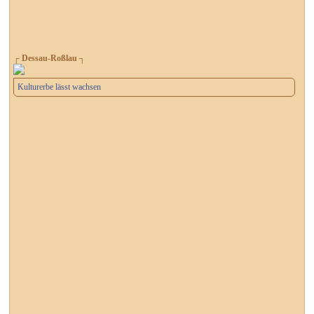
┌ Dessau-Roßlau ┐
Kulturerbe lässt wachsen