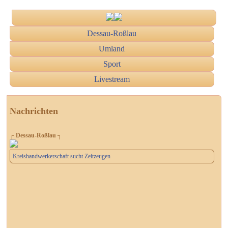
Dessau-Roßlau
Umland
Sport
Livestream
Nachrichten
┌ Dessau-Roßlau ┐
Kreishandwerkerschaft sucht Zeitzeugen