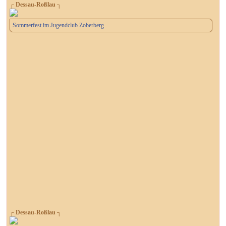
┌ Dessau-Roßlau ┐
Sommerfest im Jugendclub Zoberberg
┌ Dessau-Roßlau ┐