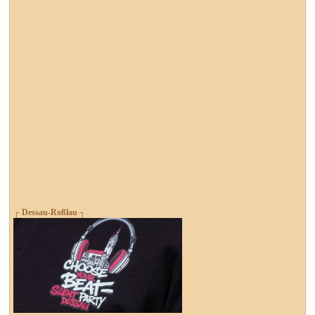
┌ Dessau-Roßlau ┐