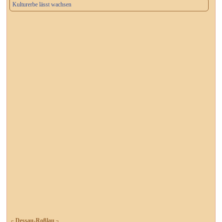
Kulturerbe lässt wachsen
┌ Dessau-Roßlau ┐