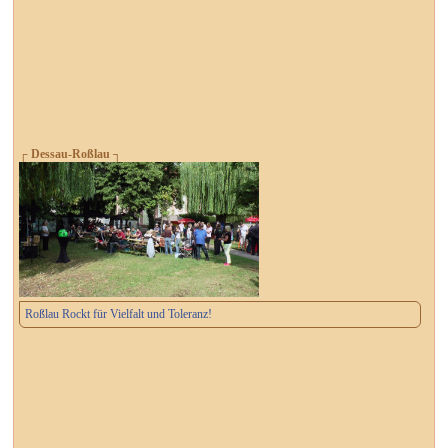
┌ Dessau-Roßlau ┐
Roßlau Rockt für Vielfalt und Toleranz!