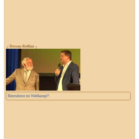
┌ Dessau-Roßlau ┐
Bärendienst im Wahlkampf?