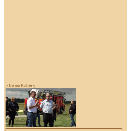
┌ Dessau-Roßlau ┐