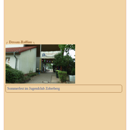
┌ Dessau-Roßlau ┐
Sommerfest im Jugendclub Zoberberg