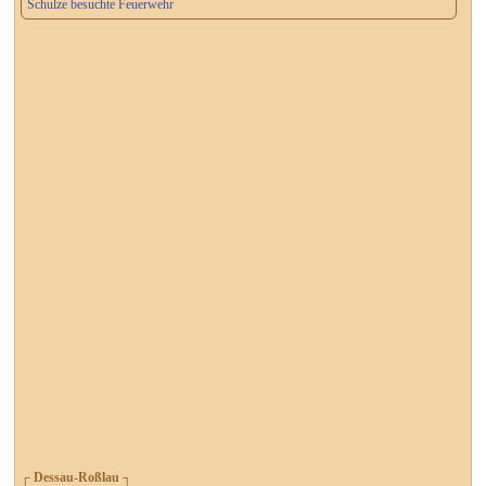
Schulze besuchte Feuerwehr
┌ Dessau-Roßlau ┐