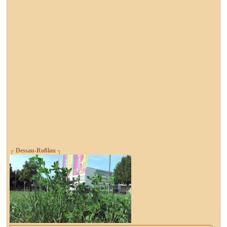
┌ Dessau-Roßlau ┐