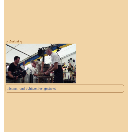
┌ Zerbst ┐
Heimat- und Schützenfest gestartet