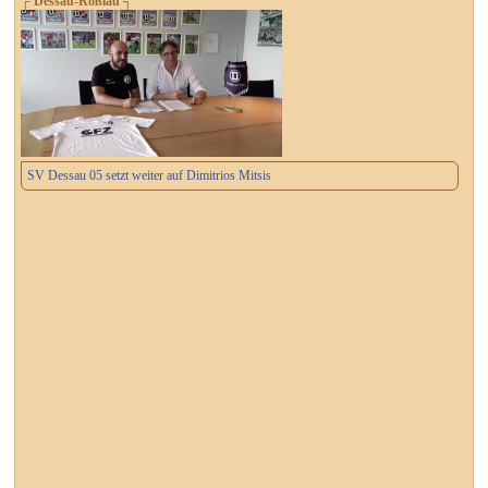
┌ Dessau-Roßlau ┐
SV Dessau 05 setzt weiter auf Dimitrios Mitsis