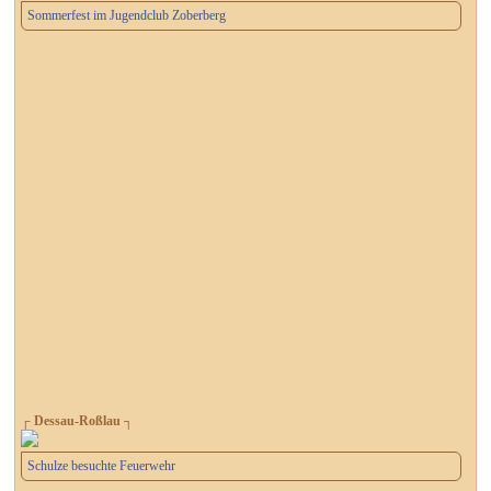
Sommerfest im Jugendclub Zoberberg
┌ Dessau-Roßlau ┐
Schulze besuchte Feuerwehr