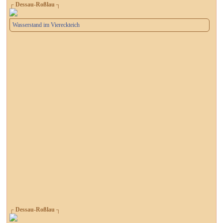
┌ Dessau-Roßlau ┐
Wasserstand im Viereckteich
┌ Dessau-Roßlau ┐