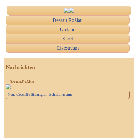
Dessau-Roßlau
Umland
Sport
Livestream
Nachrichten
┌ Dessau-Roßlau ┐
Neue Geschäftsführung im Technikmuseum