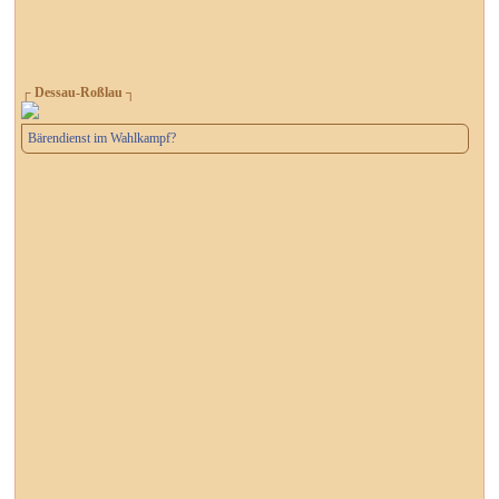
┌ Dessau-Roßlau ┐
Bärendienst im Wahlkampf?