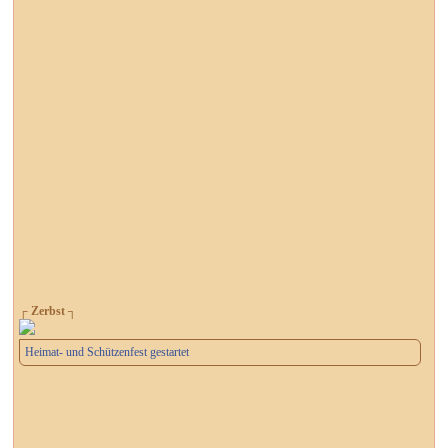
┌ Zerbst ┐
Heimat- und Schützenfest gestartet