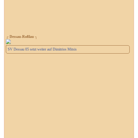
┌ Dessau-Roßlau ┐
SV Dessau 05 setzt weiter auf Dimitrios Mitsis