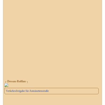
┌ Dessau-Roßlau ┐
Verkehrsfreigabe für Antoinettenstraße