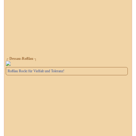
┌ Dessau-Roßlau ┐
Roßlau Rockt für Vielfalt und Toleranz!