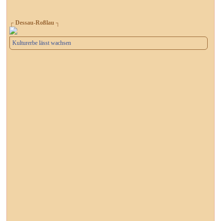
┌ Dessau-Roßlau ┐
Kulturerbe lässt wachsen