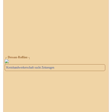
┌ Dessau-Roßlau ┐
Kreishandwerkerschaft sucht Zeitzeugen