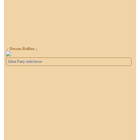
┌ Dessau-Roßlau ┐
Silent Party steht bevor