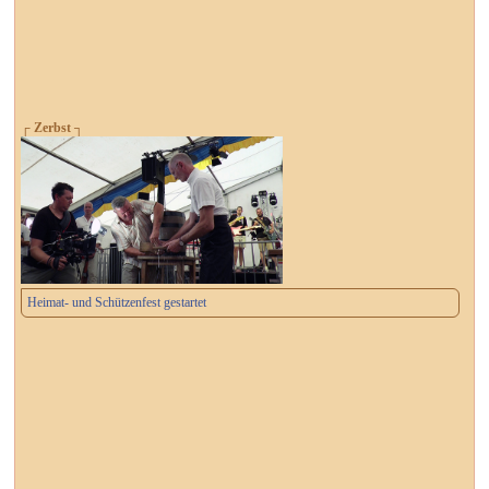
┌ Zerbst ┐
Heimat- und Schützenfest gestartet