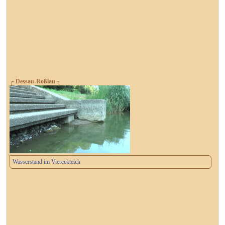
┌ Dessau-Roßlau ┐
Wasserstand im Viereckteich