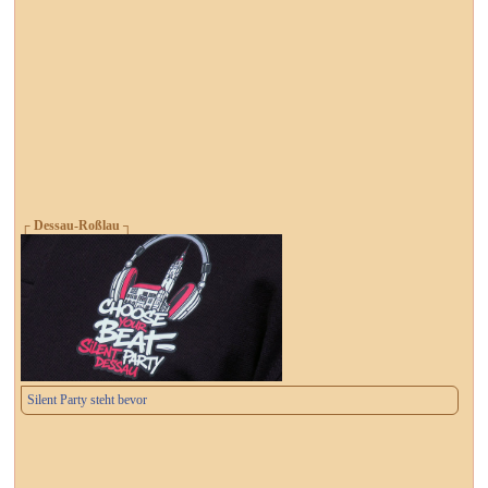
┌ Dessau-Roßlau ┐
Silent Party steht bevor