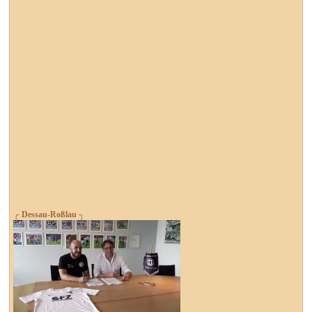
┌ Dessau-Roßlau ┐