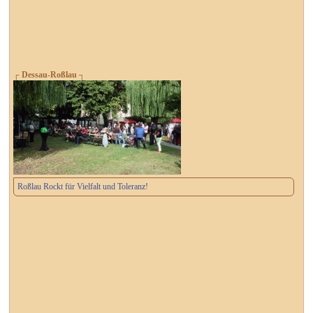
┌ Dessau-Roßlau ┐
Roßlau Rockt für Vielfalt und Toleranz!