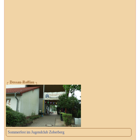
┌ Dessau-Roßlau ┐
Sommerfest im Jugendclub Zoberberg