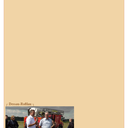
┌ Dessau-Roßlau ┐