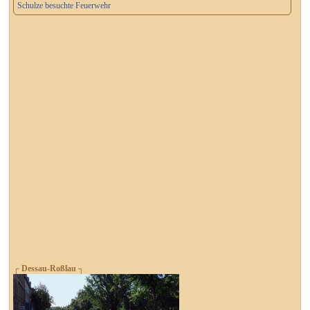
Schulze besuchte Feuerwehr
┌ Dessau-Roßlau ┐