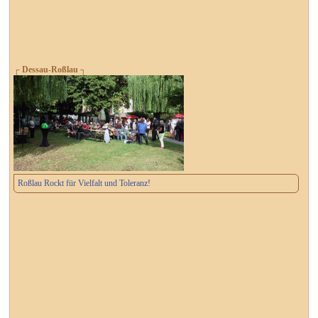
┌ Dessau-Roßlau ┐
Roßlau Rockt für Vielfalt und Toleranz!