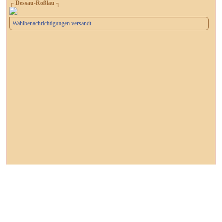
┌ Dessau-Roßlau ┐
Wahlbenachrichtigungen versandt