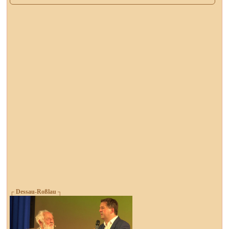
┌ Dessau-Roßlau ┐