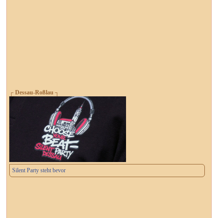
┌ Dessau-Roßlau ┐
Silent Party steht bevor