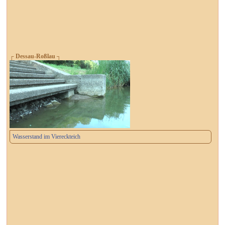
┌ Dessau-Roßlau ┐
Wasserstand im Viereckteich