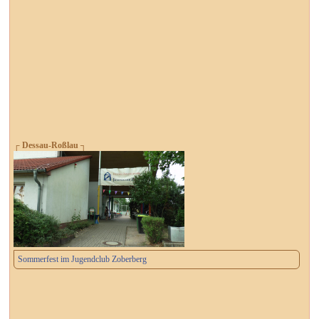
┌ Dessau-Roßlau ┐
Sommerfest im Jugendclub Zoberberg