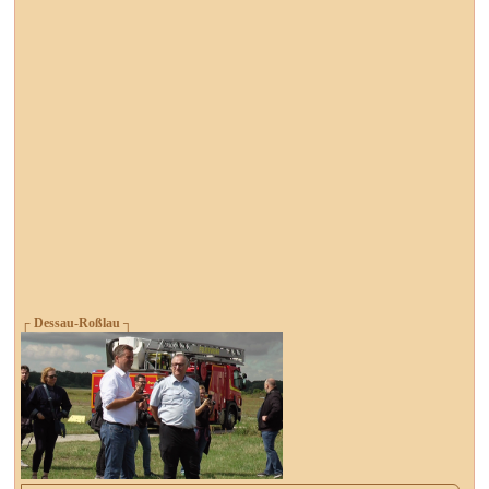
┌ Dessau-Roßlau ┐