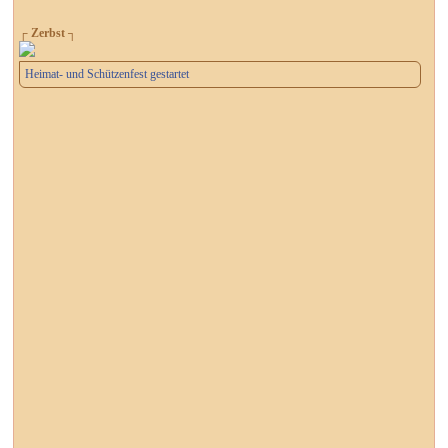
┌ Zerbst ┐
Heimat- und Schützenfest gestartet