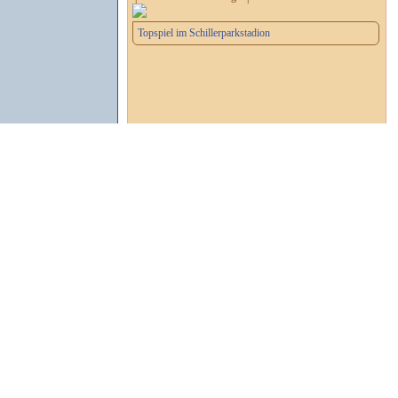
Topspiel im Schillerparkstadion
┌ 2. Handball-Bundesliga ┐
Letzes Heimspiel der Saison
Impressum
Datenschutz