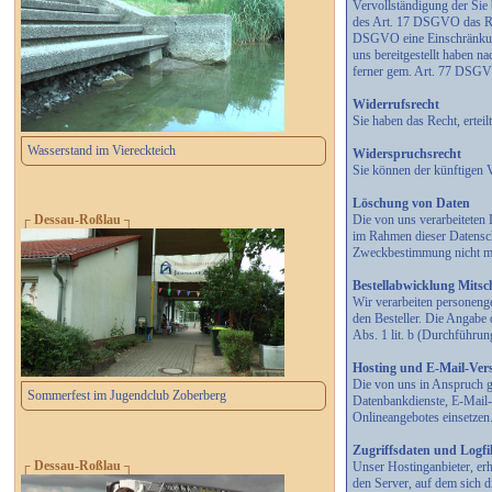
Vervollständigung der Sie
des Art. 17 DSGVO das Rec
DSGVO eine Einschränkung 
uns bereitgestellt haben 
ferner gem. Art. 77 DSGVO
Widerrufsrecht
Sie haben das Recht, erte
Wasserstand im Viereckteich
Widerspruchsrecht
Sie können der künftigen 
Löschung von Daten
Die von uns verarbeiteten
┌ Dessau-Roßlau ┐
im Rahmen dieser Datensch
Zweckbestimmung nicht meh
Bestellabwicklung Mitsch
Wir verarbeiten personeng
den Besteller. Die Angabe 
Abs. 1 lit. b (Durchführu
Hosting und E-Mail-Ver
Die von uns in Anspruch g
Sommerfest im Jugendclub Zoberberg
Datenbankdienste, E-Mail-
Onlineangebotes einsetzen
Zugriffsdaten und Logfi
┌ Dessau-Roßlau ┐
Unser Hostinganbieter, erh
den Server, auf dem sich d