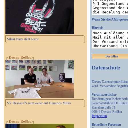
Wenn Sie die AGB gelese
Hinweis
Silent Party steht bevor
Bestellen
┌ Dessau-Roßlau ┐
Datenschutz
Dieses Datenschutzerklär
wird. Verwendete Begriff
Verantwortlicher
Rundfunkgesellschaft An
Geschäftsführer Dr. Lutz
SV Dessau 05 setzt weiter auf Dimitrios Mitsis
Kavalierstraße 71
06844 Dessau-Roßlau
Impressum
┌ Dessau-Roßlau ┐
Betroffene Personen