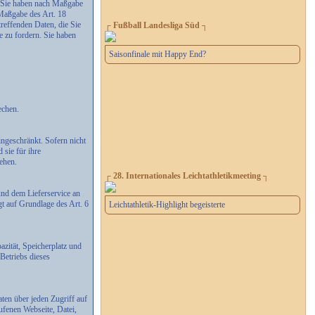
n. Sie haben nach Maßgabe
 Maßgabe des Art. 18
reffenden Daten, die Sie
┌ Fußball Landesliga Süd ┐
 zu fordern. Sie haben
Saisonfinale mit Happy End?
echen.
ngeschränkt. Sofern nicht
 sie für ihre
ehen.
┌ 28. Internationales Leichtathletikmeeting ┐
und dem Lieferservice an
gt auf Grundlage des Art. 6
Leichtathletik-Highlight begeisterte
zität, Speicherplatz und
Betriebs dieses
ten über jeden Zugriff auf
ufenen Webseite, Datei,