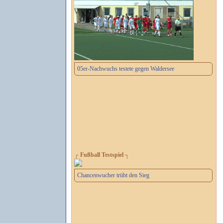
05er-Nachwuchs testete gegen Waldersee
┌ Fußball Testspiel ┐
Chancenwucher trübt den Sieg