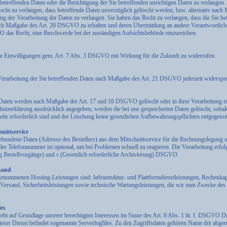
 betreffenden Daten oder die Berichtigung der Sie betreffenden unrichtigen Daten zu verlange
ht zu verlangen, dass betreffende Daten unverzüglich gelöscht werden, bzw. alternativ nach
der Verarbeitung der Daten zu verlangen. Sie haben das Recht zu verlangen, dass die Sie bet
nach Maßgabe des Art. 20 DSGVO zu erhalten und deren Übermittlung an andere Verantwortliche
 das Recht, eine Beschwerde bei der zuständigen Aufsichtsbehörde einzureichen.
ilte Einwilligungen gem. Art. 7 Abs. 3 DSGVO mit Wirkung für die Zukunft zu widerrufen.
Verarbeitung der Sie betreffenden Daten nach Maßgabe des Art. 21 DSGVO jederzeit widerspr
 Daten werden nach Maßgabe der Art. 17 und 18 DSGVO gelöscht oder in ihrer Verarbeitung ei
utzerklärung ausdrücklich angegeben, werden die bei uns gespeicherten Daten gelöscht, sobald
r erforderlich sind und der Löschung keine gesetzlichen Aufbewahrungspflichten entgegenst
nittservice
ebundene Daten (Adresse des Bestellers) aus dem Mitschnittservice für die Rechnungslegung 
der Telefonnummer ist optional, um bei Problemen schnell zu reagieren. Die Verarbeitung erfol
ng Bestellvorgänge) und c (Gesetzlich erforderliche Archivierung) DSGVO.
sand
enommenen Hosting-Leistungen sind: Infrastruktur- und Plattformdienstleistungen, Rechenkapa
Versand, Sicherheitsleistungen sowie technische Wartungsleistungen, die wir zum Zwecke des 
.
les
ebt auf Grundlage unserer berechtigten Interessen im Sinne des Art. 6 Abs. 1 lit. f. DSGVO Da
ieser Dienst befindet sogenannte Serverlogfiles. Zu den Zugriffsdaten gehören Name der abger