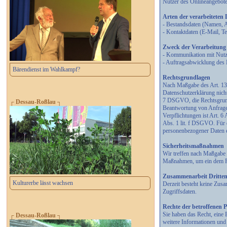
Nutzer des Onlineangebot
Arten der verarbeiteten
- Bestandsdaten (Namen, 
- Kontaktdaten (E-Mail, 
Zweck der Verarbeitung
- Kommunikation mit Nut
- Auftragsabwicklung des 
Bärendienst im Wahlkampf?
Rechtsgrundlagen
Nach Maßgabe des Art. 13 
Datenschutzerklärung nicht
7 DSGVO, die Rechtsgrund
┌ Dessau-Roßlau ┐
Beantwortung von Anfragen 
Verpflichtungen ist Art. 6
Abs. 1 lit. f DSGVO. Für d
personenbezogener Daten e
Sicherheitsmaßnahmen
Wir treffen nach Maßgabe 
Maßnahmen, um ein dem Ri
Zusammenarbeit Dritte
Kulturerbe lässt wachsen
Derzeit besteht keine Zus
Zugriffsdaten.
Rechte der betroffenen 
Sie haben das Recht, eine 
┌ Dessau-Roßlau ┐
weitere Informationen un