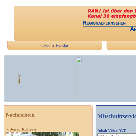
Dessau-Roßlau
Anzeige
Nachrichten
Mitschnittservi
┌ Dessau-Roßlau ┐
Inhalt Video-DVD