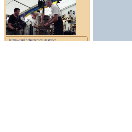
Heimat- und Schützenfest gestartet
┌ Dessau-Roßlau ┐
Wahlbenachrichtigungen versandt
Suchen
Sender