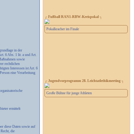
┌ Fußball RAN1-RBW-Kreispokal ┐
Pokalkracher im Finale
rundlage in der
. 6 Abs. 1 lit. a und Art.
r Maßnahmen sowie
er rechtlichen
igten Interessen ist Art. 6
 Person eine Verarbeitung
┌ Jugendvorprogramm 28. Leichtatlethikmeeting ┐
organisatorische
Große Bühne für junge Athleten
eter ermittelt
ber diese Daten sowie auf
Recht, die