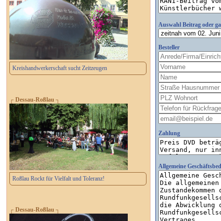
Auswahl Beitrag oder g
Besteller
Kreishandwerkerschaft sucht Zeitzeugen
┌ Dessau-Roßlau ┐
Zahlung
Allgemeine Geschäftsbe
Roßlau Rockt für Vielfalt und Toleranz!
┌ Dessau-Roßlau ┐