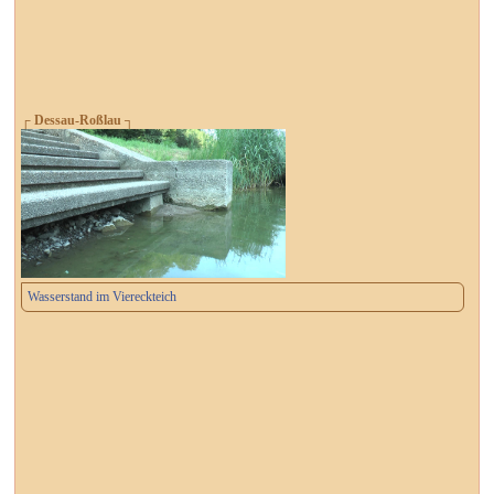
┌ Dessau-Roßlau ┐
Wasserstand im Viereckteich