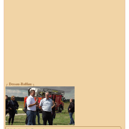
┌ Dessau-Roßlau ┐