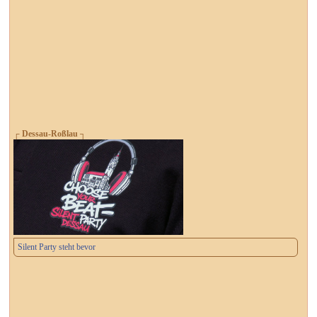
┌ Dessau-Roßlau ┐
Silent Party steht bevor