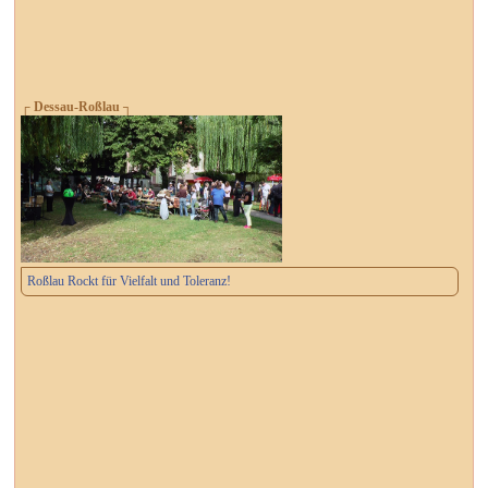
┌ Dessau-Roßlau ┐
Roßlau Rockt für Vielfalt und Toleranz!