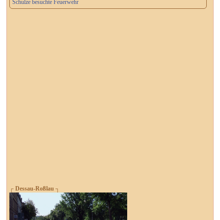
Schulze besuchte Feuerwehr
┌ Dessau-Roßlau ┐