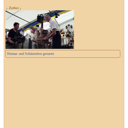
┌ Zerbst ┐
Heimat- und Schützenfest gestartet