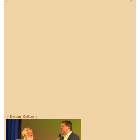
┌ Dessau-Roßlau ┐