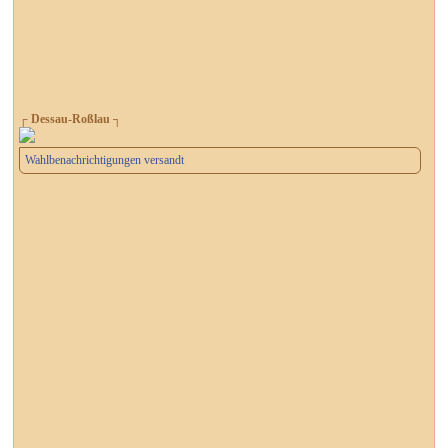
┌ Dessau-Roßlau ┐
Wahlbenachrichtigungen versandt