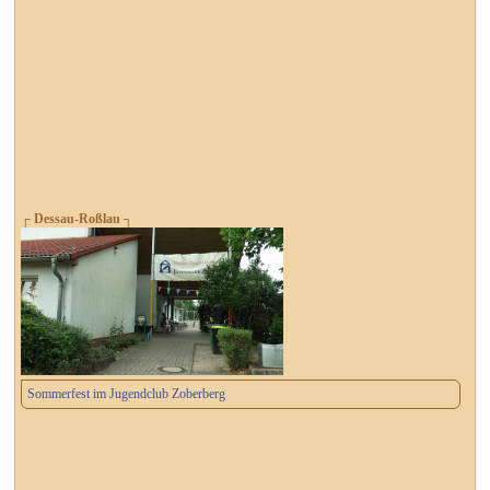
┌ Dessau-Roßlau ┐
Sommerfest im Jugendclub Zoberberg