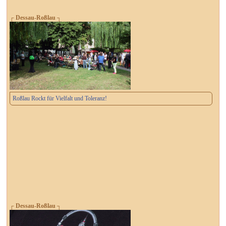
┌ Dessau-Roßlau ┐
Roßlau Rockt für Vielfalt und Toleranz!
┌ Dessau-Roßlau ┐