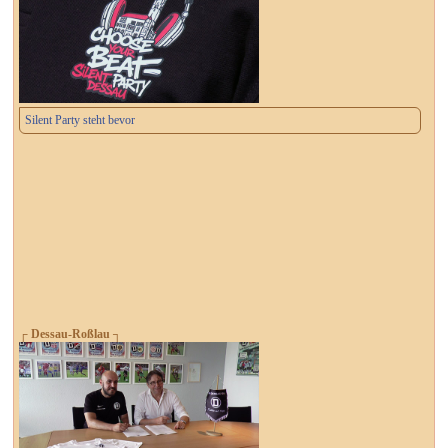
Silent Party steht bevor
┌ Dessau-Roßlau ┐