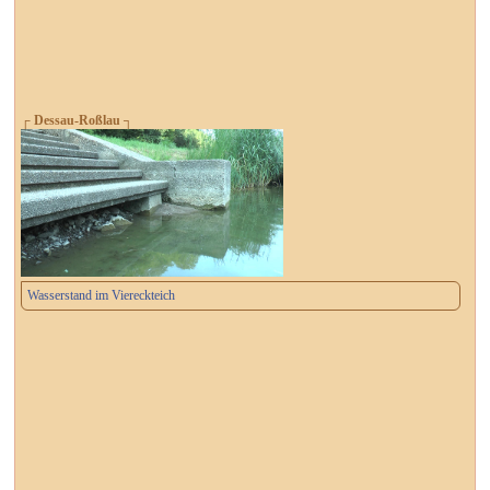
┌ Dessau-Roßlau ┐
Wasserstand im Viereckteich