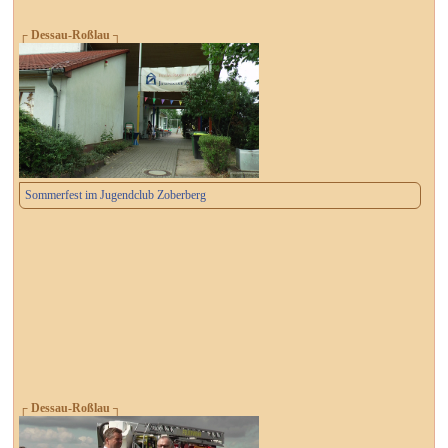
┌ Dessau-Roßlau ┐
Sommerfest im Jugendclub Zoberberg
┌ Dessau-Roßlau ┐