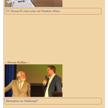
SV Dessau 05 setzt weiter auf Dimitrios Mitsis
┌ Dessau-Roßlau ┐
Bärendienst im Wahlkampf?