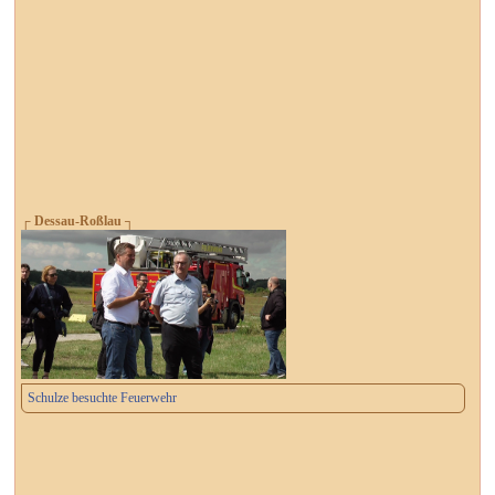
┌ Dessau-Roßlau ┐
Schulze besuchte Feuerwehr