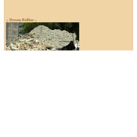
┌ Dessau-Roßlau ┐
Abrissarbeiten gehen voran