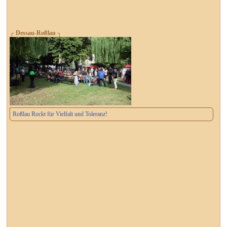
┌ Dessau-Roßlau ┐
Roßlau Rockt für Vielfalt und Toleranz!