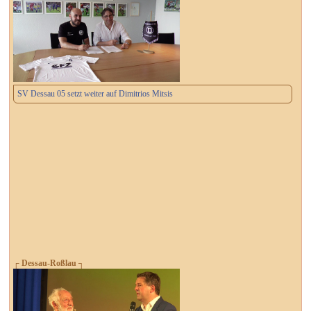
SV Dessau 05 setzt weiter auf Dimitrios Mitsis
┌ Dessau-Roßlau ┐