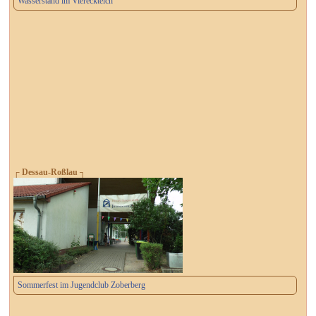
Wasserstand im Viereckteich
┌ Dessau-Roßlau ┐
Sommerfest im Jugendclub Zoberberg